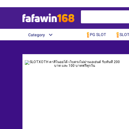
PG SLOT
SLO
Category