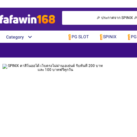
🎉 ประกาศจาก SPINIX 🎉 ย
PG SLOT
SPINIX
PG
Category