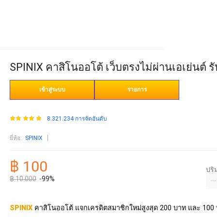
SPINIX คาสิโนออโต้ เว็บตรงไม่ผ่านเอเย่นต์ ร
เข้าสู่ระบบ
รายการ
8.321.234 การจัดอันดับ
ยี่ห้อ
:
SPINIX
฿ 100
ปร
฿ 10.000
-99%
SPINIX
คาสิโนออโต้ แจกเครดิตสมาชิกใหม่สูงสุด 200 บาท และ 100