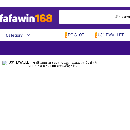
🎉 ประกาศจ
PG SLOT
U31 EWALLET
Category