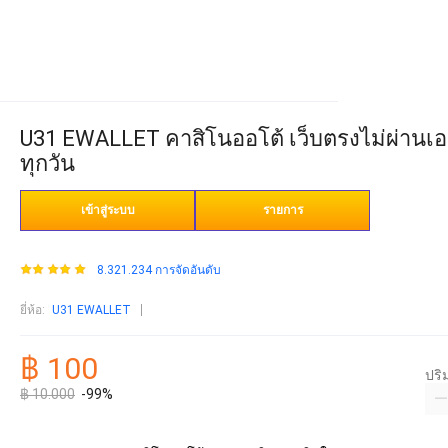
U31 EWALLET คาสิโนออโต้ เว็บตรงไม่ผ่านเอเ
ทุกวัน
เข้าสู่ระบบ
รายการ
8.321.234 การจัดอันดับ
ยี่ห้อ
:
U31 EWALLET
฿ 100
ปร
฿ 10.000
-99%