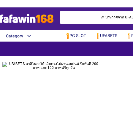
🎉 ประกาศจาก UFABETS
PG SLOT
UFABETS
Category