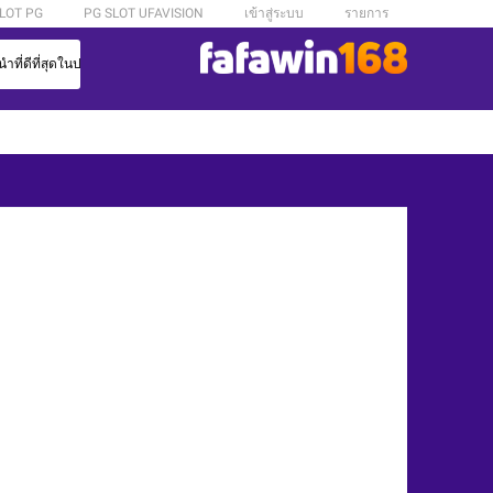
LOT PG
PG SLOT UFAVISION
เข้าสู่ระบบ
รายการ
ที่ดีที่สุดในประเทศไทย! 🌟 เรามีบริการครบวงจร ทั้ง พนันกีฬา, สล็อตออนไลน์ และ คาส