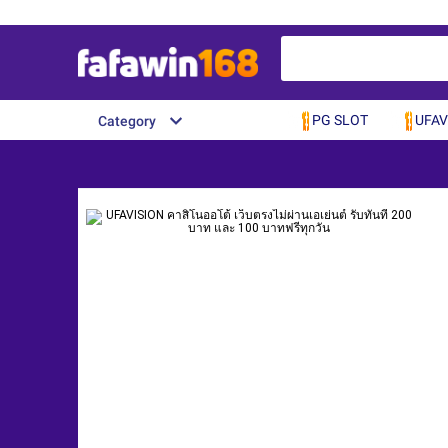
🎉
PG SLOT
UFAV
Category