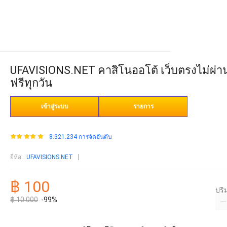
UFAVISIONS.NET คาสิโนออโต้ เว็บตรงไม่ผ่าน
ฟรีทุกวัน
เข้าสู่ระบบ
รายการ
8.321.234 การจัดอันดับ
ยี่ห้อ
:
UFAVISIONS.NET
฿ 100
ปร
฿ 10.000
-99%