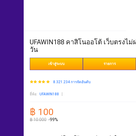
UFAWIN188 คาสิโนออโต้ เว็บตรงไม่ผ่
วัน
เข้าสู่ระบบ
รายการ
8.321.234 การจัดอันดับ
ยี่ห้อ
:
UFAWIN188
฿ 100
฿ 10.000
-99%