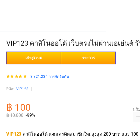
VIP123 คาสิโนออโต้ เว็บตรงไม่ผ่านเอเย่นต์ ร
เข้าสู่ระบบ
รายการ
8.321.234 การจัดอันดับ
ยี่ห้อ
:
VIP123
฿ 100
ปร
฿ 10.000
-99%
VIP123
คาสิโนออโต้ แจกเครดิตสมาชิกใหม่สูงสุด 200 บาท และ 100