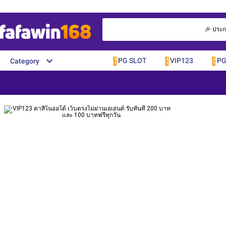
🎉 ประกา
PG SLOT
VIP123
PG
Category