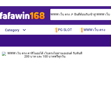
🎉 ประกาศจาก WWW เว็บ ตรง 🎉 ยินดีต้อนรับเข้าสู่ WWW เว็บ ต
PG SLOT
WWW เว็บ ตรง
Category