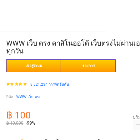
WWW เว็บ ตรง คาสิโนออโต้ เว็บตรงไม่ผ่านเอเ
ทุกวัน
เข้าสู่ระบบ
รายการ
8.321.234 การจัดอันดับ
ยี่ห้อ
:
WWW เว็บ ตรง
฿ 100
ปร
฿ 10.000
-99%