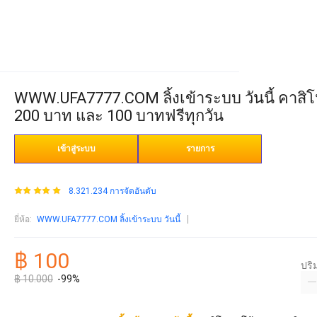
WWW.UFA7777.COM ลิ้งเข้าระบบ วันนี้ คาสิโนอ
200 บาท และ 100 บาทฟรีทุกวัน
เข้าสู่ระบบ
รายการ
8.321.234 การจัดอันดับ
ยี่ห้อ
:
WWW.UFA7777.COM ลิ้งเข้าระบบ วันนี้
฿ 100
ปร
฿ 10.000
-99%