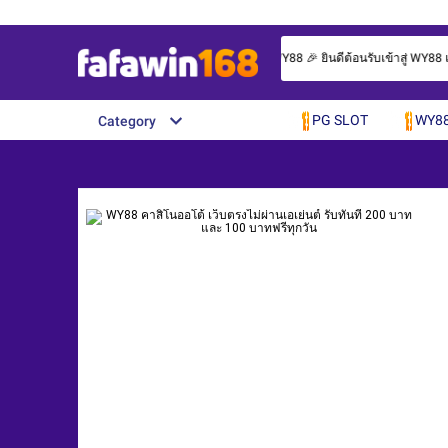
🎉 ประกาศจาก WY88 🎉 ยินดีต้อนรับเข้าสู่ WY88 เว็
PG SLOT
WY8
Category