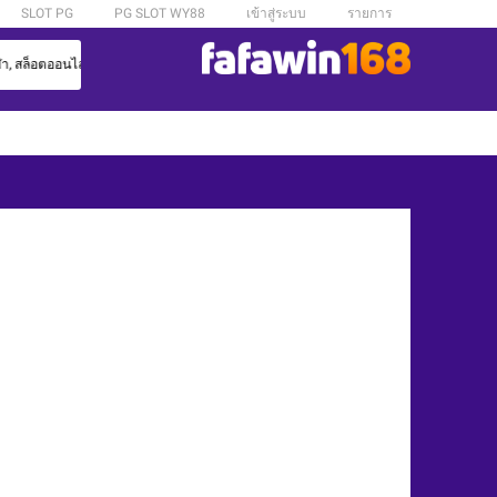
SLOT PG
PG SLOT WY88
เข้าสู่ระบบ
รายการ
ีฬา, สล็อตออนไลน์ และ คาสิโนสด พร้อมมอบประสบการณ์ความสนุกแบบจัดเต็ม 📣 โปรโมชั่นส